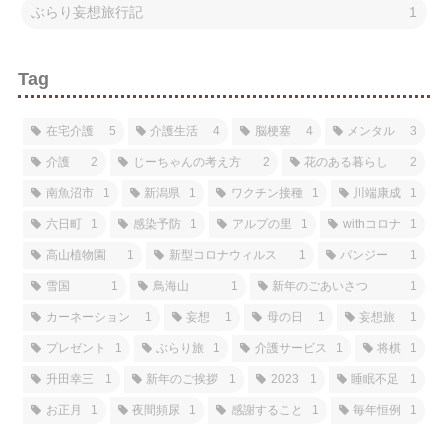
ぶらり妄想旅行記
1
Tag
在宅介護
5
介護生活
4
脳梗塞
4
メンタル
3
介護
2
じーちゃんの考え方
2
花のある暮らし
2
南魚沼市
1
新潟県
1
ワクチン接種
1
川端康成
1
六日町
1
感染予防
1
アルプの里
1
withコロナ
1
高山植物園
1
新型コロナウィルス
1
パンジー
1
雪国
1
鳥海山
1
新年のごあいさつ
1
カーネーション
1
妄想
1
母の日
1
妄想旅
1
プレゼント
1
ぶらり旅
1
介護サービス
1
将棋
1
升田幸三
1
新年のご挨拶
1
2023
1
睡眠不足
1
お正月
1
夜間頻尿
1
感謝すること
1
毎年恒例
1