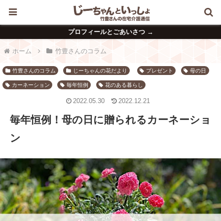
プロフィールとごあいさつ →
ホーム
竹豊さんのコラム
竹豊さんのコラム
じーちゃんの花だより
プレゼント
母の日
カーネーション
毎年恒例
花のある暮らし
2022.05.30
2022.12.21
毎年恒例！母の日に贈られるカーネーショ
ン