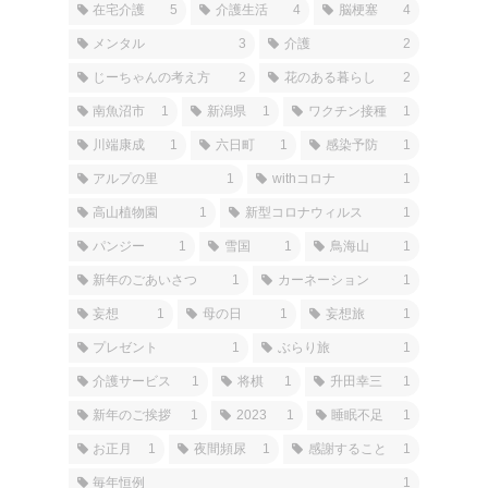
在宅介護
5
介護生活
4
脳梗塞
4
メンタル
3
介護
2
じーちゃんの考え方
2
花のある暮らし
2
南魚沼市
1
新潟県
1
ワクチン接種
1
川端康成
1
六日町
1
感染予防
1
アルプの里
1
withコロナ
1
高山植物園
1
新型コロナウィルス
1
パンジー
1
雪国
1
鳥海山
1
新年のごあいさつ
1
カーネーション
1
妄想
1
母の日
1
妄想旅
1
プレゼント
1
ぶらり旅
1
介護サービス
1
将棋
1
升田幸三
1
新年のご挨拶
1
2023
1
睡眠不足
1
お正月
1
夜間頻尿
1
感謝すること
1
毎年恒例
1