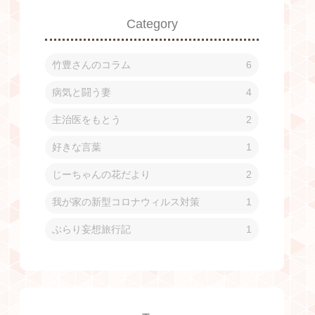
Category
竹豊さんのコラム
6
病気と闘う妻
4
主治医をもとう
2
好きな言葉
1
じーちゃんの花だより
2
我が家の新型コロナウィルス対策
1
ぶらり妄想旅行記
1