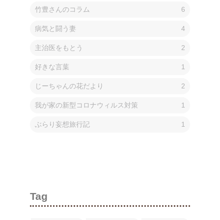
竹豊さんのコラム
6
病気と闘う妻
4
主治医をもとう
2
好きな言葉
1
じーちゃんの花だより
2
我が家の新型コロナウィルス対策
1
ぶらり妄想旅行記
1
Tag