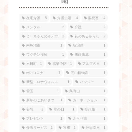
Tag
在宅介護
5
介護生活
4
脳梗塞
4
メンタル
3
介護
2
じーちゃんの考え方
2
花のある暮らし
2
南魚沼市
1
新潟県
1
ワクチン接種
1
川端康成
1
六日町
1
感染予防
1
アルプの里
1
withコロナ
1
高山植物園
1
新型コロナウィルス
1
パンジー
1
雪国
1
鳥海山
1
新年のごあいさつ
1
カーネーション
1
妄想
1
母の日
1
妄想旅
1
プレゼント
1
ぶらり旅
1
介護サービス
1
将棋
1
升田幸三
1