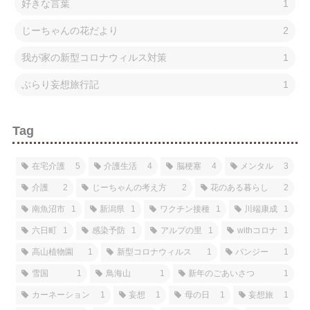
好きな言葉
1
じーちゃんの花だより
2
我が家の新型コロナウィルス対策
1
ぶらり妄想旅行記
1
Tag
在宅介護
5
介護生活
4
脳梗塞
4
メンタル
3
介護
2
じーちゃんの考え方
2
花のある暮らし
2
南魚沼市
1
新潟県
1
ワクチン接種
1
川端康成
1
六日町
1
感染予防
1
アルプの里
1
withコロナ
1
高山植物園
1
新型コロナウィルス
1
パンジー
1
雪国
1
鳥海山
1
新年のごあいさつ
1
カーネーション
1
妄想
1
母の日
1
妄想旅
1