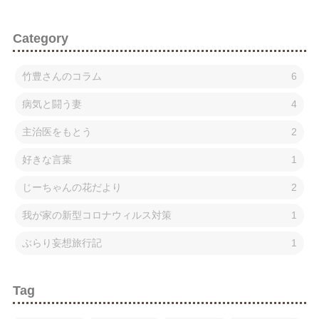
Category
竹豊さんのコラム
6
病気と闘う妻
4
主治医をもとう
2
好きな言葉
1
じーちゃんの花だより
2
我が家の新型コロナウィルス対策
1
ぶらり妄想旅行記
1
Tag