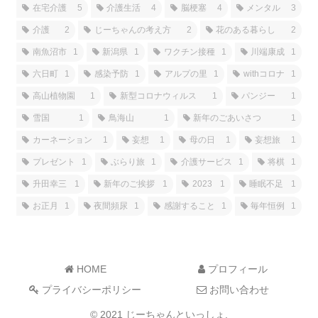
在宅介護
5
介護生活
4
脳梗塞
4
メンタル
3
介護
2
じーちゃんの考え方
2
花のある暮らし
2
南魚沼市
1
新潟県
1
ワクチン接種
1
川端康成
1
六日町
1
感染予防
1
アルプの里
1
withコロナ
1
高山植物園
1
新型コロナウィルス
1
パンジー
1
雪国
1
鳥海山
1
新年のごあいさつ
1
カーネーション
1
妄想
1
母の日
1
妄想旅
1
プレゼント
1
ぶらり旅
1
介護サービス
1
将棋
1
升田幸三
1
新年のご挨拶
1
2023
1
睡眠不足
1
お正月
1
夜間頻尿
1
感謝すること
1
毎年恒例
1
HOME
プロフィール
プライバシーポリシー
お問い合わせ
© 2021 じーちゃんといっしょ.