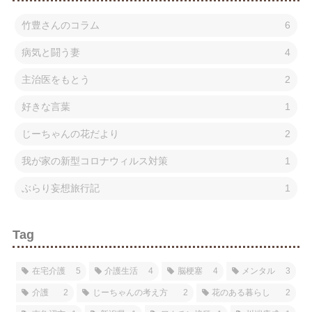
竹豊さんのコラム
6
病気と闘う妻
4
主治医をもとう
2
好きな言葉
1
じーちゃんの花だより
2
我が家の新型コロナウィルス対策
1
ぶらり妄想旅行記
1
Tag
在宅介護
5
介護生活
4
脳梗塞
4
メンタル
3
介護
2
じーちゃんの考え方
2
花のある暮らし
2